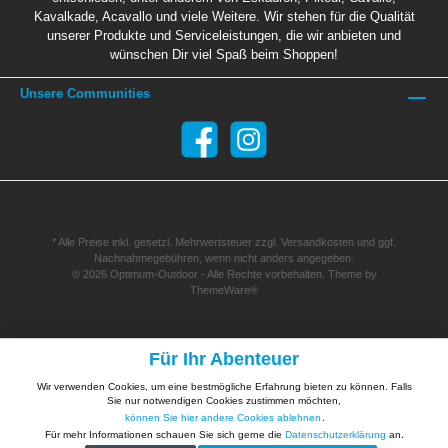
Kavalkade, Acavallo und viele Weitere. Wir stehen für die Qualität
unserer Produkte und Serviceleistungen, die wir anbieten und
wünschen Dir viel Spaß beim Shoppen!
Unsere Communities
* Alle Preise inkl. gesetzl. Mehrwertsteuer zzgl.
Versandkosten
und ggf.
Nachnahmegebühren, wenn nicht anders angegeben.
© 2026 Optimum-Outdoor - Alle Rechte vorbehalten. Theme by
ThemeWare®
Für Ihr Abenteuer
Wir verwenden Cookies, um eine bestmögliche Erfahrung bieten zu können. Falls
Sie nur notwendigen Cookies zustimmen möchten,
können Sie hier andere Cookies ablehnen
.
Für mehr Informationen schauen Sie sich gerne die
Datenschutzerklärung
an.