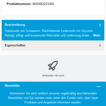
Produktnummer:
9920063221000
Beschreibung
Sattelseife mit Schwamm. Rückfettende Lederseife mit Glycerin.
Reinigt, pflegt und konserviert Reitsättel und Lederzeug.Anwe…
Mehr
Eigenschaften
Weltweiter Versand
Newsletter
Abonnieren Sie jetzt einfach unseren regelmäßig erscheinenden
Newsletter und Sie werden stets unter den Ersten sein, über neue
Produkte und Angebote informiert werden.