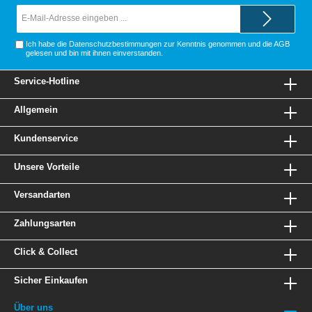
E-
Mail-
Adresse*
Ich habe die
Datenschutzbestimmungen
zur Kenntnis genommen und die
AGB
gelesen und bin mit ihnen einverstanden.
Service-Hotline
Allgemein
Kundenservice
Unsere Vorteile
Versandarten
Zahlungsarten
Click & Collect
Sicher Einkaufen
Über uns