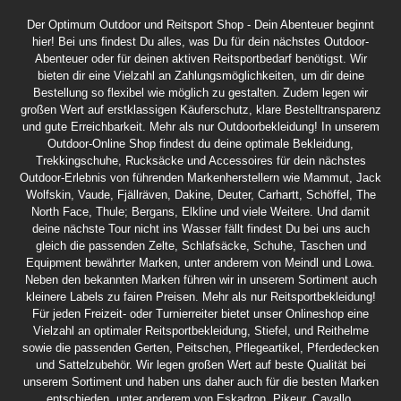
Der Optimum Outdoor und Reitsport Shop - Dein Abenteuer beginnt
hier! Bei uns findest Du alles, was Du für dein nächstes Outdoor-
Abenteuer oder für deinen aktiven Reitsportbedarf benötigst. Wir
bieten dir eine Vielzahl an Zahlungsmöglichkeiten, um dir deine
Bestellung so flexibel wie möglich zu gestalten. Zudem legen wir
großen Wert auf erstklassigen Käuferschutz, klare Bestelltransparenz
und gute Erreichbarkeit. Mehr als nur Outdoorbekleidung! In unserem
Outdoor-Online Shop findest du deine optimale Bekleidung,
Trekkingschuhe, Rucksäcke und Accessoires für dein nächstes
Outdoor-Erlebnis von führenden Markenherstellern wie Mammut, Jack
Wolfskin, Vaude, Fjällräven, Dakine, Deuter, Carhartt, Schöffel, The
North Face, Thule; Bergans, Elkline und viele Weitere. Und damit
deine nächste Tour nicht ins Wasser fällt findest Du bei uns auch
gleich die passenden Zelte, Schlafsäcke, Schuhe, Taschen und
Equipment bewährter Marken, unter anderem von Meindl und Lowa.
Neben den bekannten Marken führen wir in unserem Sortiment auch
kleinere Labels zu fairen Preisen. Mehr als nur Reitsportbekleidung!
Für jeden Freizeit- oder Turnierreiter bietet unser Onlineshop eine
Vielzahl an optimaler Reitsportbekleidung, Stiefel, und Reithelme
sowie die passenden Gerten, Peitschen, Pflegeartikel, Pferdedecken
und Sattelzubehör. Wir legen großen Wert auf beste Qualität bei
unserem Sortiment und haben uns daher auch für die besten Marken
entschieden, unter anderem von Eskadron, Pikeur, Cavallo,