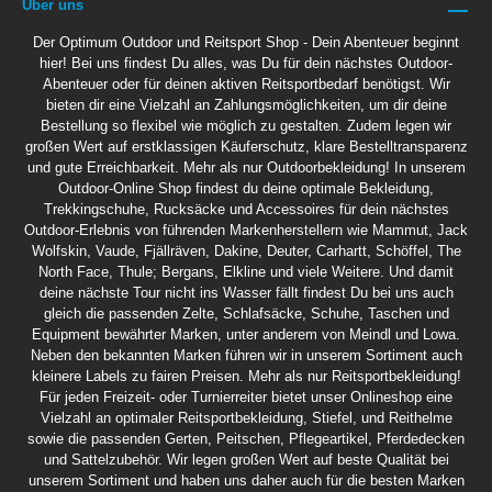
Über uns
Der Optimum Outdoor und Reitsport Shop - Dein Abenteuer beginnt
hier! Bei uns findest Du alles, was Du für dein nächstes Outdoor-
Abenteuer oder für deinen aktiven Reitsportbedarf benötigst. Wir
bieten dir eine Vielzahl an Zahlungsmöglichkeiten, um dir deine
Bestellung so flexibel wie möglich zu gestalten. Zudem legen wir
großen Wert auf erstklassigen Käuferschutz, klare Bestelltransparenz
und gute Erreichbarkeit. Mehr als nur Outdoorbekleidung! In unserem
Outdoor-Online Shop findest du deine optimale Bekleidung,
Trekkingschuhe, Rucksäcke und Accessoires für dein nächstes
Outdoor-Erlebnis von führenden Markenherstellern wie Mammut, Jack
Wolfskin, Vaude, Fjällräven, Dakine, Deuter, Carhartt, Schöffel, The
North Face, Thule; Bergans, Elkline und viele Weitere. Und damit
deine nächste Tour nicht ins Wasser fällt findest Du bei uns auch
gleich die passenden Zelte, Schlafsäcke, Schuhe, Taschen und
Equipment bewährter Marken, unter anderem von Meindl und Lowa.
Neben den bekannten Marken führen wir in unserem Sortiment auch
kleinere Labels zu fairen Preisen. Mehr als nur Reitsportbekleidung!
Für jeden Freizeit- oder Turnierreiter bietet unser Onlineshop eine
Vielzahl an optimaler Reitsportbekleidung, Stiefel, und Reithelme
sowie die passenden Gerten, Peitschen, Pflegeartikel, Pferdedecken
und Sattelzubehör. Wir legen großen Wert auf beste Qualität bei
unserem Sortiment und haben uns daher auch für die besten Marken