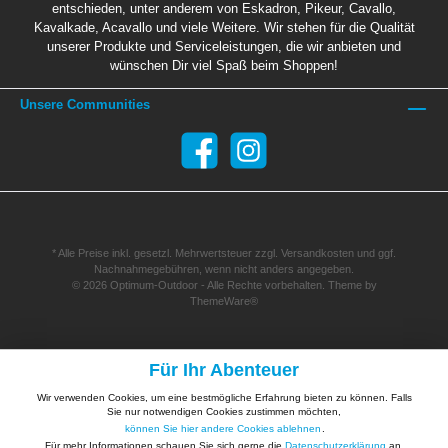
entschieden, unter anderem von Eskadron, Pikeur, Cavallo,
Kavalkade, Acavallo und viele Weitere. Wir stehen für die Qualität
unserer Produkte und Serviceleistungen, die wir anbieten und
wünschen Dir viel Spaß beim Shoppen!
Unsere Communities
* Alle Preise inkl. gesetzl. Mehrwertsteuer zzgl.
Versandkosten
und ggf.
Nachnahmegebühren, wenn nicht anders angegeben.
© 2026 Optimum-Outdoor - Alle Rechte vorbehalten. Theme by
ThemeWare®
Für Ihr Abenteuer
Wir verwenden Cookies, um eine bestmögliche Erfahrung bieten zu können. Falls
Sie nur notwendigen Cookies zustimmen möchten,
können Sie hier andere Cookies ablehnen
.
Für mehr Informationen schauen Sie sich gerne die
Datenschutzerklärung
an.