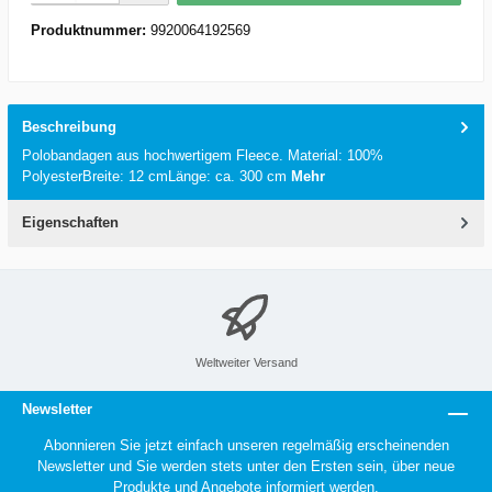
Produktnummer:
9920064192569
Beschreibung
Polobandagen aus hochwertigem Fleece. Material: 100%
PolyesterBreite: 12 cmLänge: ca. 300 cm
Mehr
Eigenschaften
Weltweiter Versand
Newsletter
Abonnieren Sie jetzt einfach unseren regelmäßig erscheinenden
Newsletter und Sie werden stets unter den Ersten sein, über neue
Produkte und Angebote informiert werden.