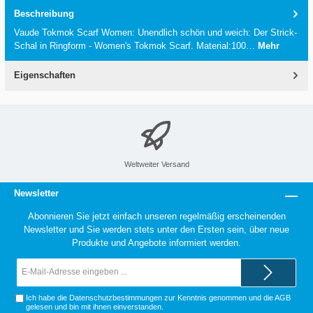
Beschreibung
Vaude Tokmok Scarf Women: Unendlich schön und weich: Der Strick-
Schal in Ringform - Women's Tokmok Scarf. Material:100…
Mehr
Eigenschaften
Weltweiter Versand
Newsletter
Abonnieren Sie jetzt einfach unseren regelmäßig erscheinenden
Newsletter und Sie werden stets unter den Ersten sein, über neue
Produkte und Angebote informiert werden.
E-
Mail-
Adresse*
Ich habe die
Datenschutzbestimmungen
zur Kenntnis genommen und die
AGB
gelesen und bin mit ihnen einverstanden.