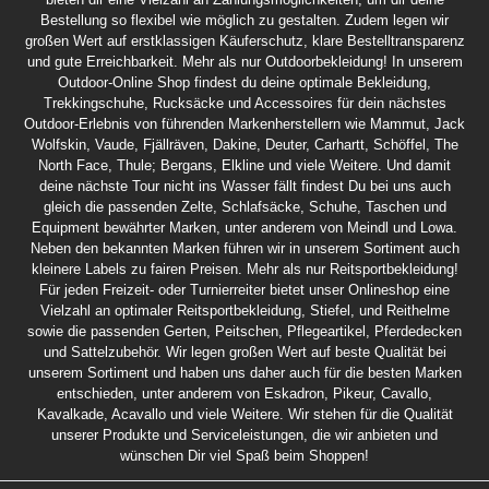
Bestellung so flexibel wie möglich zu gestalten. Zudem legen wir
großen Wert auf erstklassigen Käuferschutz, klare Bestelltransparenz
und gute Erreichbarkeit. Mehr als nur Outdoorbekleidung! In unserem
Outdoor-Online Shop findest du deine optimale Bekleidung,
Trekkingschuhe, Rucksäcke und Accessoires für dein nächstes
Outdoor-Erlebnis von führenden Markenherstellern wie Mammut, Jack
Wolfskin, Vaude, Fjällräven, Dakine, Deuter, Carhartt, Schöffel, The
North Face, Thule; Bergans, Elkline und viele Weitere. Und damit
deine nächste Tour nicht ins Wasser fällt findest Du bei uns auch
gleich die passenden Zelte, Schlafsäcke, Schuhe, Taschen und
Equipment bewährter Marken, unter anderem von Meindl und Lowa.
Neben den bekannten Marken führen wir in unserem Sortiment auch
kleinere Labels zu fairen Preisen. Mehr als nur Reitsportbekleidung!
Für jeden Freizeit- oder Turnierreiter bietet unser Onlineshop eine
Vielzahl an optimaler Reitsportbekleidung, Stiefel, und Reithelme
sowie die passenden Gerten, Peitschen, Pflegeartikel, Pferdedecken
und Sattelzubehör. Wir legen großen Wert auf beste Qualität bei
unserem Sortiment und haben uns daher auch für die besten Marken
entschieden, unter anderem von Eskadron, Pikeur, Cavallo,
Kavalkade, Acavallo und viele Weitere. Wir stehen für die Qualität
unserer Produkte und Serviceleistungen, die wir anbieten und
wünschen Dir viel Spaß beim Shoppen!