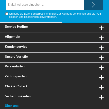
E-
Mail-
Adresse*
Ich habe die
Datenschutzbestimmungen
zur Kenntnis genommen und die
AGB
gelesen und bin mit ihnen einverstanden.
Service-Hotline
Allgemein
Kundenservice
Unsere Vorteile
Versandarten
Zahlungsarten
Click & Collect
Sicher Einkaufen
Über uns