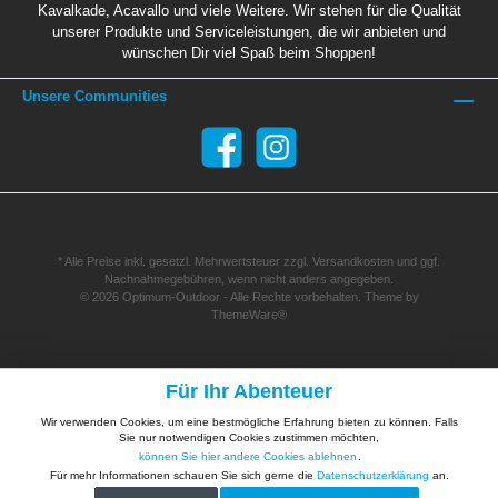
Kavalkade, Acavallo und viele Weitere. Wir stehen für die Qualität
unserer Produkte und Serviceleistungen, die wir anbieten und
wünschen Dir viel Spaß beim Shoppen!
Unsere Communities
* Alle Preise inkl. gesetzl. Mehrwertsteuer zzgl.
Versandkosten
und ggf.
Nachnahmegebühren, wenn nicht anders angegeben.
© 2026 Optimum-Outdoor - Alle Rechte vorbehalten. Theme by
ThemeWare®
Für Ihr Abenteuer
Wir verwenden Cookies, um eine bestmögliche Erfahrung bieten zu können. Falls
Sie nur notwendigen Cookies zustimmen möchten,
können Sie hier andere Cookies ablehnen
.
Für mehr Informationen schauen Sie sich gerne die
Datenschutzerklärung
an.