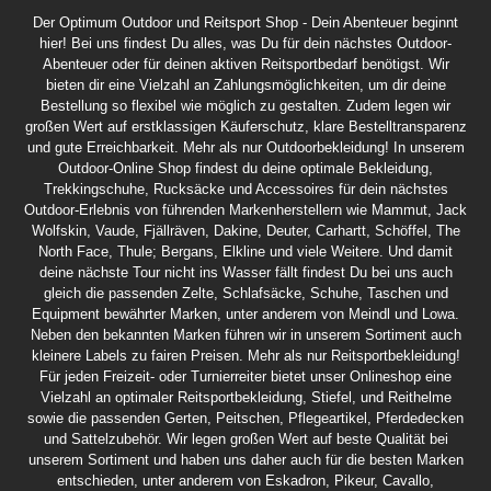
Der Optimum Outdoor und Reitsport Shop - Dein Abenteuer beginnt
hier! Bei uns findest Du alles, was Du für dein nächstes Outdoor-
Abenteuer oder für deinen aktiven Reitsportbedarf benötigst. Wir
bieten dir eine Vielzahl an Zahlungsmöglichkeiten, um dir deine
Bestellung so flexibel wie möglich zu gestalten. Zudem legen wir
großen Wert auf erstklassigen Käuferschutz, klare Bestelltransparenz
und gute Erreichbarkeit. Mehr als nur Outdoorbekleidung! In unserem
Outdoor-Online Shop findest du deine optimale Bekleidung,
Trekkingschuhe, Rucksäcke und Accessoires für dein nächstes
Outdoor-Erlebnis von führenden Markenherstellern wie Mammut, Jack
Wolfskin, Vaude, Fjällräven, Dakine, Deuter, Carhartt, Schöffel, The
North Face, Thule; Bergans, Elkline und viele Weitere. Und damit
deine nächste Tour nicht ins Wasser fällt findest Du bei uns auch
gleich die passenden Zelte, Schlafsäcke, Schuhe, Taschen und
Equipment bewährter Marken, unter anderem von Meindl und Lowa.
Neben den bekannten Marken führen wir in unserem Sortiment auch
kleinere Labels zu fairen Preisen. Mehr als nur Reitsportbekleidung!
Für jeden Freizeit- oder Turnierreiter bietet unser Onlineshop eine
Vielzahl an optimaler Reitsportbekleidung, Stiefel, und Reithelme
sowie die passenden Gerten, Peitschen, Pflegeartikel, Pferdedecken
und Sattelzubehör. Wir legen großen Wert auf beste Qualität bei
unserem Sortiment und haben uns daher auch für die besten Marken
entschieden, unter anderem von Eskadron, Pikeur, Cavallo,