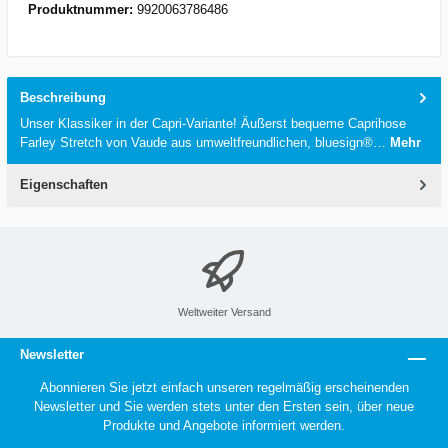
Produktnummer:
9920063786486
Beschreibung
Unser Klassiker in der Capri-Variante! Äußerst bequeme Caprihose
Farley Stretch von Vaude aus umweltfreundlichen, bluesign®…
Mehr
Eigenschaften
Weltweiter Versand
Newsletter
Abonnieren Sie jetzt einfach unseren regelmäßig erscheinenden
Newsletter und Sie werden stets unter den Ersten sein, über neue
Produkte und Angebote informiert werden.