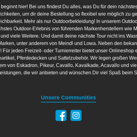
ginnt hier! Bei uns findest Du alles, was Du für dein nächste
lichkeiten, um dir deine Bestellung so flexibel wie möglich zu g
eichbarkeit. Mehr als nur Outdoorbekleidung! In unserem Outdo
hstes Outdoor-Erlebnis von führenden Markenherstellern wie Ma
 und viele Weitere. Und damit deine nächste Tour nicht ins Wass
arken, unter anderem von Meindl und Lowa. Neben den bekannt
 Für jeden Freizeit- oder Turnierreiter bietet unser Onlineshop 
artikel, Pferdedecken und Sattelzubehör. Wir legen großen Wer
em von Eskadron, Pikeur, Cavallo, Kavalkade, Acavallo und viele
leistungen, die wir anbieten und wünschen Dir viel Spaß beim 
Unsere Communities