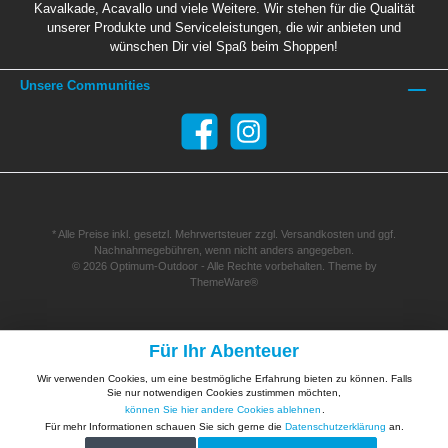
Kavalkade, Acavallo und viele Weitere. Wir stehen für die Qualität
unserer Produkte und Serviceleistungen, die wir anbieten und
wünschen Dir viel Spaß beim Shoppen!
Unsere Communities
* Alle Preise inkl. gesetzl. Mehrwertsteuer zzgl.
Versandkosten
und ggf.
Nachnahmegebühren, wenn nicht anders angegeben.
© 2026 Optimum-Outdoor - Alle Rechte vorbehalten. Theme by
ThemeWare®
Für Ihr Abenteuer
Wir verwenden Cookies, um eine bestmögliche Erfahrung bieten zu können. Falls
Sie nur notwendigen Cookies zustimmen möchten,
können Sie hier andere Cookies ablehnen
.
Für mehr Informationen schauen Sie sich gerne die
Datenschutzerklärung
an.