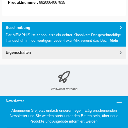
Produktnummer:
9920064067935
Beschreibung
Der MEMPHIS ist schon jetzt ein echter Klassiker: Der geschmeidige
Handschuh in hochwertigem Leder-Textil-Mix vereint das Be…
Mehr
Eigenschaften
Weltweiter Versand
Newsletter
Abonnieren Sie jetzt einfach unseren regelmäßig erscheinenden
Newsletter und Sie werden stets unter den Ersten sein, über neue
Produkte und Angebote informiert werden.