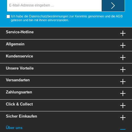
E-
Mail-
Adresse*
Ich habe die
Datenschutzbestimmungen
zur Kenntnis genommen und die
AGB
gelesen und bin mit ihnen einverstanden.
Service-Hotline
Allgemein
Kundenservice
Unsere Vorteile
Versandarten
Zahlungsarten
Click & Collect
Sicher Einkaufen
Über uns