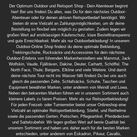
Der Optimum Outdoor und Reitsport Shop - Dein Abenteuer beginnt
hier! Bei uns findest Du alles, was Du für dein nächstes Outdoor-
Abenteuer oder für deinen aktiven Reitsportbedarf benötigst. Wir
bieten dir eine Vielzahl an Zahlungsmöglichkeiten, um dir deine
Bestellung so flexibel wie möglich zu gestalten. Zudem legen wir
großen Wert auf erstklassigen Käuferschutz, klare Bestelltransparenz
und gute Erreichbarkeit. Mehr als nur Outdoorbekleidung! In unserem
Outdoor-Online Shop findest du deine optimale Bekleidung,
Trekkingschuhe, Rucksäcke und Accessoires für dein nächstes
Outdoor-Erlebnis von führenden Markenherstellern wie Mammut, Jack
Wolfskin, Vaude, Fjällräven, Dakine, Deuter, Carhartt, Schöffel, The
North Face, Thule; Bergans, Elkline und viele Weitere. Und damit
deine nächste Tour nicht ins Wasser fällt findest Du bei uns auch
gleich die passenden Zelte, Schlafsäcke, Schuhe, Taschen und
Equipment bewährter Marken, unter anderem von Meindl und Lowa.
Neben den bekannten Marken führen wir in unserem Sortiment auch
kleinere Labels zu fairen Preisen. Mehr als nur Reitsportbekleidung!
Für jeden Freizeit- oder Turnierreiter bietet unser Onlineshop eine
Vielzahl an optimaler Reitsportbekleidung, Stiefel, und Reithelme
sowie die passenden Gerten, Peitschen, Pflegeartikel, Pferdedecken
und Sattelzubehör. Wir legen großen Wert auf beste Qualität bei
unserem Sortiment und haben uns daher auch für die besten Marken
entschieden, unter anderem von Eskadron, Pikeur, Cavallo,