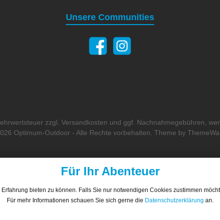
Unsere Communities
 Mehrwertsteuer zzgl.
Versandkosten
und ggf. Nachnahmegebühren, wen
026 Optimum-Outdoor - Alle Rechte vorbehalten. Theme by
ThemeWa
Für Ihr Abenteuer
 Erfahrung bieten zu können. Falls Sie nur notwendigen Cookies zustimmen möch
Für mehr Informationen schauen Sie sich gerne die
Datenschutzerklärung
an.