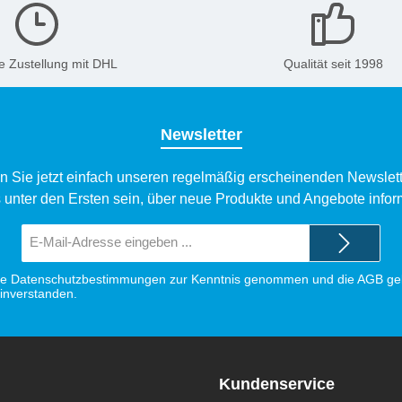
e Zustellung mit DHL
Qualität seit 1998
Newsletter
n Sie jetzt einfach unseren regelmäßig erscheinenden Newslett
 unter den Ersten sein, über neue Produkte und Angebote infor
E-
Mail-
Adresse*
ie
Datenschutzbestimmungen
zur Kenntnis genommen und die
AGB
gel
einverstanden.
Kundenservice