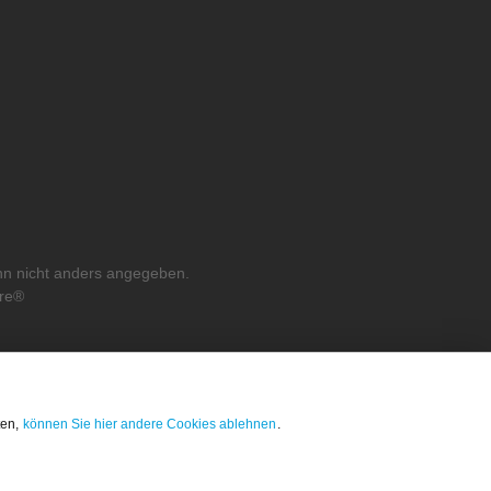
n nicht anders angegeben.
re®
ten,
können Sie hier andere Cookies ablehnen
.