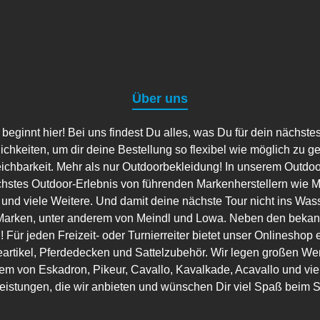
Über uns
ginnt hier! Bei uns findest Du alles, was Du für dein nächste
lichkeiten, um dir deine Bestellung so flexibel wie möglich zu g
eichbarkeit. Mehr als nur Outdoorbekleidung! In unserem Outdo
hstes Outdoor-Erlebnis von führenden Markenherstellern wie Ma
 und viele Weitere. Und damit deine nächste Tour nicht ins Wass
arken, unter anderem von Meindl und Lowa. Neben den bekannt
 Für jeden Freizeit- oder Turnierreiter bietet unser Onlineshop 
artikel, Pferdedecken und Sattelzubehör. Wir legen großen Wer
em von Eskadron, Pikeur, Cavallo, Kavalkade, Acavallo und viele
leistungen, die wir anbieten und wünschen Dir viel Spaß beim 