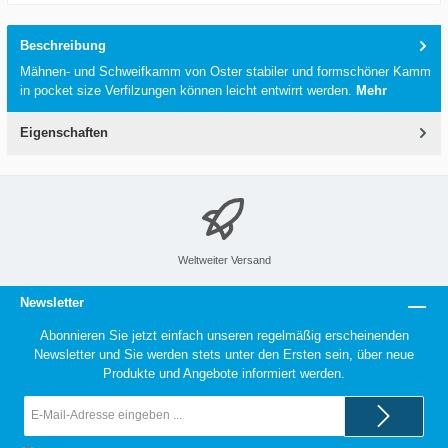
Beschreibung
Mähnen- und Schweifkamm von Oster stabiler und formschöner Kamm
in pocket size Verfilzungen können leicht entwirrt werden.
Mehr
Eigenschaften
Weltweiter Versand
Newsletter
Abonnieren Sie jetzt einfach unseren regelmäßig erscheinenden
Newsletter und Sie werden stets unter den Ersten sein, über neue
Produkte und Angebote informiert werden.
E-
Mail-
Adresse*