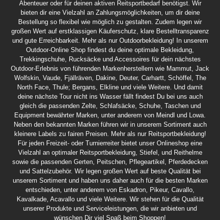
Abenteuer oder für deinen aktiven Reitsportbedarf benötigst. Wir
bieten dir eine Vielzahl an Zahlungsmöglichkeiten, um dir deine
Bestellung so flexibel wie möglich zu gestalten. Zudem legen wir
großen Wert auf erstklassigen Käuferschutz, klare Bestelltransparenz
und gute Erreichbarkeit. Mehr als nur Outdoorbekleidung! In unserem
Outdoor-Online Shop findest du deine optimale Bekleidung,
Trekkingschuhe, Rucksäcke und Accessoires für dein nächstes
Outdoor-Erlebnis von führenden Markenherstellern wie Mammut, Jack
Wolfskin, Vaude, Fjällräven, Dakine, Deuter, Carhartt, Schöffel, The
North Face, Thule; Bergans, Elkline und viele Weitere. Und damit
deine nächste Tour nicht ins Wasser fällt findest Du bei uns auch
gleich die passenden Zelte, Schlafsäcke, Schuhe, Taschen und
Equipment bewährter Marken, unter anderem von Meindl und Lowa.
Neben den bekannten Marken führen wir in unserem Sortiment auch
kleinere Labels zu fairen Preisen. Mehr als nur Reitsportbekleidung!
Für jeden Freizeit- oder Turnierreiter bietet unser Onlineshop eine
Vielzahl an optimaler Reitsportbekleidung, Stiefel, und Reithelme
sowie die passenden Gerten, Peitschen, Pflegeartikel, Pferdedecken
und Sattelzubehör. Wir legen großen Wert auf beste Qualität bei
unserem Sortiment und haben uns daher auch für die besten Marken
entschieden, unter anderem von Eskadron, Pikeur, Cavallo,
Kavalkade, Acavallo und viele Weitere. Wir stehen für die Qualität
unserer Produkte und Serviceleistungen, die wir anbieten und
wünschen Dir viel Spaß beim Shoppen!