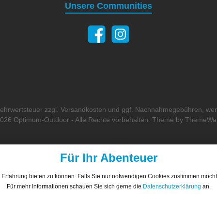
Unsere Communities
 Mehrwertsteuer zzgl.
Versandkosten
und ggf. Nachnahmegebühren, wen
026 Optimum-Outdoor - Alle Rechte vorbehalten. Theme by
ThemeWa
Für Ihr Abenteuer
 Erfahrung bieten zu können. Falls Sie nur notwendigen Cookies zustimmen möch
Für mehr Informationen schauen Sie sich gerne die
Datenschutzerklärung
an.