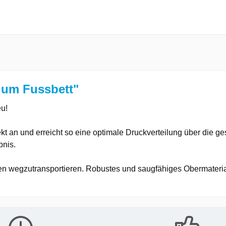
uum Fussbett"
eu!
an und erreicht so eine optimale Druckverteilung über die ges
bnis.
en wegzutransportieren. Robustes und saugfähiges Obermateria