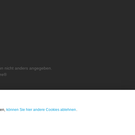
n nicht anders angegeben.
re®
ten,
können Sie hier andere Cookies ablehnen
.