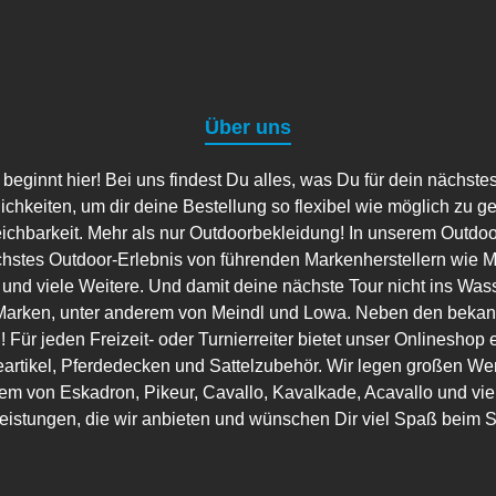
Über uns
ginnt hier! Bei uns findest Du alles, was Du für dein nächste
lichkeiten, um dir deine Bestellung so flexibel wie möglich zu g
eichbarkeit. Mehr als nur Outdoorbekleidung! In unserem Outdo
hstes Outdoor-Erlebnis von führenden Markenherstellern wie Ma
 und viele Weitere. Und damit deine nächste Tour nicht ins Wass
arken, unter anderem von Meindl und Lowa. Neben den bekannt
 Für jeden Freizeit- oder Turnierreiter bietet unser Onlineshop 
artikel, Pferdedecken und Sattelzubehör. Wir legen großen Wer
em von Eskadron, Pikeur, Cavallo, Kavalkade, Acavallo und viele
leistungen, die wir anbieten und wünschen Dir viel Spaß beim 