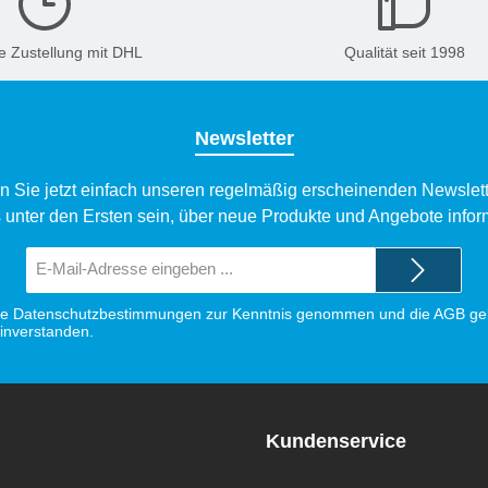
e Zustellung mit DHL
Qualität seit 1998
Newsletter
n Sie jetzt einfach unseren regelmäßig erscheinenden Newslett
 unter den Ersten sein, über neue Produkte und Angebote infor
E-
Mail-
Adresse*
ie
Datenschutzbestimmungen
zur Kenntnis genommen und die
AGB
gel
einverstanden.
Kundenservice