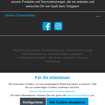
unserer Produkte und Serviceleistungen, die wir anbieten und
wünschen Dir viel Spaß beim Shoppen!
Unsere Communities
* Alle Preise inkl. gesetzl. Mehrwertsteuer zzgl.
Versandkosten
und ggf.
Nachnahmegebühren, wenn nicht anders angegeben.
© 2026 Optimum-Outdoor - Alle Rechte vorbehalten. Theme by
ThemeWare®
Für Ihr Abenteuer
Wir verwenden Cookies, um eine bestmögliche Erfahrung bieten zu können. Falls
Sie nur notwendigen Cookies zustimmen möchten,
können Sie hier andere Cookies ablehnen
.
Für mehr Informationen schauen Sie sich gerne die
Datenschutzerklärung
an.
Konfigurieren
Alle Cookies akzeptieren