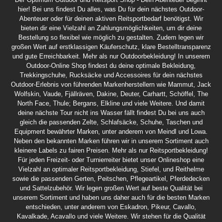
hier! Bei uns findest Du alles, was Du für dein nächstes Outdoor-
Abenteuer oder für deinen aktiven Reitsportbedarf benötigst. Wir
bieten dir eine Vielzahl an Zahlungsmöglichkeiten, um dir deine
Bestellung so flexibel wie möglich zu gestalten. Zudem legen wir
großen Wert auf erstklassigen Käuferschutz, klare Bestelltransparenz
und gute Erreichbarkeit. Mehr als nur Outdoorbekleidung! In unserem
Outdoor-Online Shop findest du deine optimale Bekleidung,
Trekkingschuhe, Rucksäcke und Accessoires für dein nächstes
Outdoor-Erlebnis von führenden Markenherstellern wie Mammut, Jack
Wolfskin, Vaude, Fjällräven, Dakine, Deuter, Carhartt, Schöffel, The
North Face, Thule; Bergans, Elkline und viele Weitere. Und damit
deine nächste Tour nicht ins Wasser fällt findest Du bei uns auch
gleich die passenden Zelte, Schlafsäcke, Schuhe, Taschen und
Equipment bewährter Marken, unter anderem von Meindl und Lowa.
Neben den bekannten Marken führen wir in unserem Sortiment auch
kleinere Labels zu fairen Preisen. Mehr als nur Reitsportbekleidung!
Für jeden Freizeit- oder Turnierreiter bietet unser Onlineshop eine
Vielzahl an optimaler Reitsportbekleidung, Stiefel, und Reithelme
sowie die passenden Gerten, Peitschen, Pflegeartikel, Pferdedecken
und Sattelzubehör. Wir legen großen Wert auf beste Qualität bei
unserem Sortiment und haben uns daher auch für die besten Marken
entschieden, unter anderem von Eskadron, Pikeur, Cavallo,
Kavalkade, Acavallo und viele Weitere. Wir stehen für die Qualität