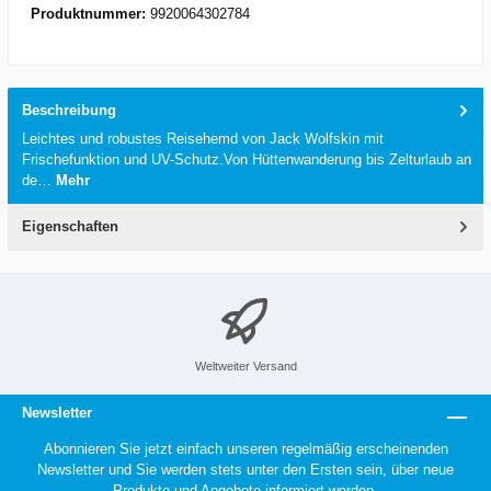
Produktnummer:
9920064302784
Beschreibung
Leichtes und robustes Reisehemd von Jack Wolfskin mit
Frischefunktion und UV-Schutz.Von Hüttenwanderung bis Zelturlaub an
de…
Mehr
Eigenschaften
Weltweiter Versand
Newsletter
Abonnieren Sie jetzt einfach unseren regelmäßig erscheinenden
Newsletter und Sie werden stets unter den Ersten sein, über neue
Produkte und Angebote informiert werden.