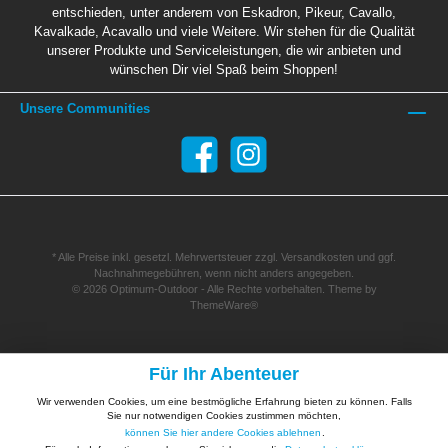
entschieden, unter anderem von Eskadron, Pikeur, Cavallo,
Kavalkade, Acavallo und viele Weitere. Wir stehen für die Qualität
unserer Produkte und Serviceleistungen, die wir anbieten und
wünschen Dir viel Spaß beim Shoppen!
Unsere Communities
* Alle Preise inkl. gesetzl. Mehrwertsteuer zzgl.
Versandkosten
und ggf.
Nachnahmegebühren, wenn nicht anders angegeben.
© 2026 Optimum-Outdoor - Alle Rechte vorbehalten. Theme by
ThemeWare®
Für Ihr Abenteuer
Wir verwenden Cookies, um eine bestmögliche Erfahrung bieten zu können. Falls
Sie nur notwendigen Cookies zustimmen möchten,
können Sie hier andere Cookies ablehnen
.