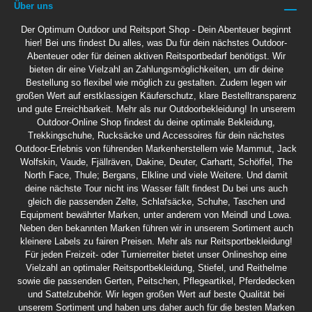
Über uns
Der Optimum Outdoor und Reitsport Shop - Dein Abenteuer beginnt
hier! Bei uns findest Du alles, was Du für dein nächstes Outdoor-
Abenteuer oder für deinen aktiven Reitsportbedarf benötigst. Wir
bieten dir eine Vielzahl an Zahlungsmöglichkeiten, um dir deine
Bestellung so flexibel wie möglich zu gestalten. Zudem legen wir
großen Wert auf erstklassigen Käuferschutz, klare Bestelltransparenz
und gute Erreichbarkeit. Mehr als nur Outdoorbekleidung! In unserem
Outdoor-Online Shop findest du deine optimale Bekleidung,
Trekkingschuhe, Rucksäcke und Accessoires für dein nächstes
Outdoor-Erlebnis von führenden Markenherstellern wie Mammut, Jack
Wolfskin, Vaude, Fjällräven, Dakine, Deuter, Carhartt, Schöffel, The
North Face, Thule; Bergans, Elkline und viele Weitere. Und damit
deine nächste Tour nicht ins Wasser fällt findest Du bei uns auch
gleich die passenden Zelte, Schlafsäcke, Schuhe, Taschen und
Equipment bewährter Marken, unter anderem von Meindl und Lowa.
Neben den bekannten Marken führen wir in unserem Sortiment auch
kleinere Labels zu fairen Preisen. Mehr als nur Reitsportbekleidung!
Für jeden Freizeit- oder Turnierreiter bietet unser Onlineshop eine
Vielzahl an optimaler Reitsportbekleidung, Stiefel, und Reithelme
sowie die passenden Gerten, Peitschen, Pflegeartikel, Pferdedecken
und Sattelzubehör. Wir legen großen Wert auf beste Qualität bei
unserem Sortiment und haben uns daher auch für die besten Marken