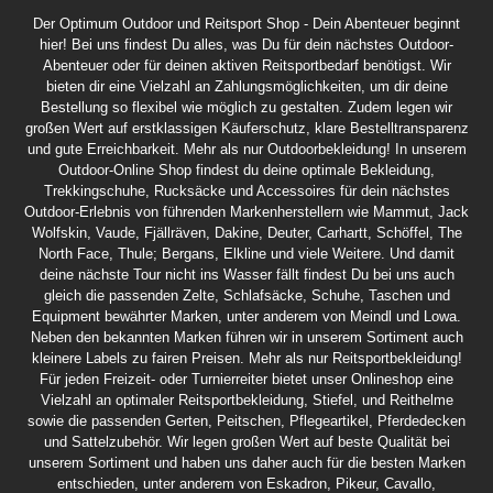
Der Optimum Outdoor und Reitsport Shop - Dein Abenteuer beginnt
hier! Bei uns findest Du alles, was Du für dein nächstes Outdoor-
Abenteuer oder für deinen aktiven Reitsportbedarf benötigst. Wir
bieten dir eine Vielzahl an Zahlungsmöglichkeiten, um dir deine
Bestellung so flexibel wie möglich zu gestalten. Zudem legen wir
großen Wert auf erstklassigen Käuferschutz, klare Bestelltransparenz
und gute Erreichbarkeit. Mehr als nur Outdoorbekleidung! In unserem
Outdoor-Online Shop findest du deine optimale Bekleidung,
Trekkingschuhe, Rucksäcke und Accessoires für dein nächstes
Outdoor-Erlebnis von führenden Markenherstellern wie Mammut, Jack
Wolfskin, Vaude, Fjällräven, Dakine, Deuter, Carhartt, Schöffel, The
North Face, Thule; Bergans, Elkline und viele Weitere. Und damit
deine nächste Tour nicht ins Wasser fällt findest Du bei uns auch
gleich die passenden Zelte, Schlafsäcke, Schuhe, Taschen und
Equipment bewährter Marken, unter anderem von Meindl und Lowa.
Neben den bekannten Marken führen wir in unserem Sortiment auch
kleinere Labels zu fairen Preisen. Mehr als nur Reitsportbekleidung!
Für jeden Freizeit- oder Turnierreiter bietet unser Onlineshop eine
Vielzahl an optimaler Reitsportbekleidung, Stiefel, und Reithelme
sowie die passenden Gerten, Peitschen, Pflegeartikel, Pferdedecken
und Sattelzubehör. Wir legen großen Wert auf beste Qualität bei
unserem Sortiment und haben uns daher auch für die besten Marken
entschieden, unter anderem von Eskadron, Pikeur, Cavallo,