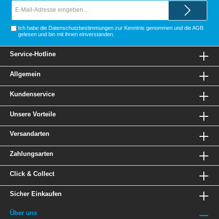
E-
Mail-
Adresse*
Ich habe die
Datenschutzbestimmungen
zur Kenntnis genommen und die
AGB
gelesen und bin mit ihnen einverstanden.
Service-Hotline
Allgemein
Kundenservice
Unsere Vorteile
Versandarten
Zahlungsarten
Click & Collect
Sicher Einkaufen
Über uns