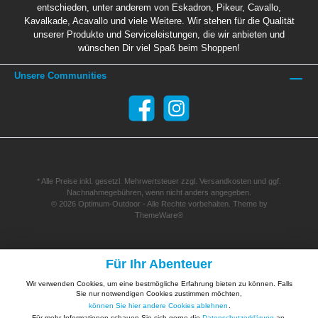
entschieden, unter anderem von Eskadron, Pikeur, Cavallo,
Kavalkade, Acavallo und viele Weitere. Wir stehen für die Qualität
unserer Produkte und Serviceleistungen, die wir anbieten und
wünschen Dir viel Spaß beim Shoppen!
Unsere Communities
* Alle Preise inkl. gesetzl. Mehrwertsteuer zzgl.
Versandkosten
und ggf.
Nachnahmegebühren, wenn nicht anders angegeben.
© 2026 Optimum-Outdoor - Alle Rechte vorbehalten. Theme by
ThemeWare®
Für Ihr Abenteuer
Wir verwenden Cookies, um eine bestmögliche Erfahrung bieten zu können. Falls
Sie nur notwendigen Cookies zustimmen möchten,
können Sie hier andere Cookies ablehnen
.
Für mehr Informationen schauen Sie sich gerne die
Datenschutzerklärung
an.