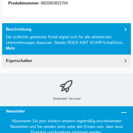
Produktnummer:
9920063815704
Beschreibung
Der schlichte gestrickte Schal eignet sich für alle winterlichen
Unternehmungen draussen. Details:ROCK KNIT SCARFSchalStrick…
Mehr
Eigenschaften
Weltweiter Versand
Newsletter
Abonnieren Sie jetzt einfach unseren regelmäßig erscheinenden
Newsletter und Sie werden stets unter den Ersten sein, über neue
Produkte und Angebote informiert werden.