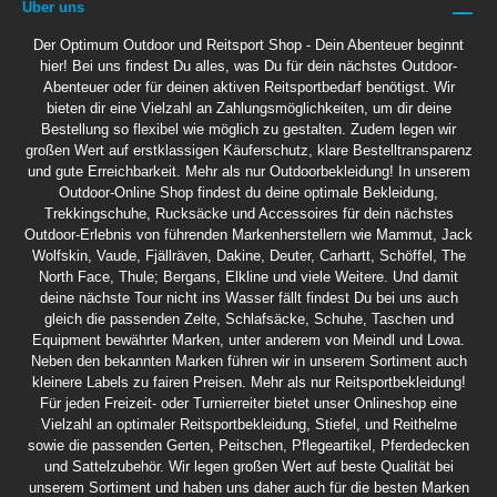
Über uns
Der Optimum Outdoor und Reitsport Shop - Dein Abenteuer beginnt
hier! Bei uns findest Du alles, was Du für dein nächstes Outdoor-
Abenteuer oder für deinen aktiven Reitsportbedarf benötigst. Wir
bieten dir eine Vielzahl an Zahlungsmöglichkeiten, um dir deine
Bestellung so flexibel wie möglich zu gestalten. Zudem legen wir
großen Wert auf erstklassigen Käuferschutz, klare Bestelltransparenz
und gute Erreichbarkeit. Mehr als nur Outdoorbekleidung! In unserem
Outdoor-Online Shop findest du deine optimale Bekleidung,
Trekkingschuhe, Rucksäcke und Accessoires für dein nächstes
Outdoor-Erlebnis von führenden Markenherstellern wie Mammut, Jack
Wolfskin, Vaude, Fjällräven, Dakine, Deuter, Carhartt, Schöffel, The
North Face, Thule; Bergans, Elkline und viele Weitere. Und damit
deine nächste Tour nicht ins Wasser fällt findest Du bei uns auch
gleich die passenden Zelte, Schlafsäcke, Schuhe, Taschen und
Equipment bewährter Marken, unter anderem von Meindl und Lowa.
Neben den bekannten Marken führen wir in unserem Sortiment auch
kleinere Labels zu fairen Preisen. Mehr als nur Reitsportbekleidung!
Für jeden Freizeit- oder Turnierreiter bietet unser Onlineshop eine
Vielzahl an optimaler Reitsportbekleidung, Stiefel, und Reithelme
sowie die passenden Gerten, Peitschen, Pflegeartikel, Pferdedecken
und Sattelzubehör. Wir legen großen Wert auf beste Qualität bei
unserem Sortiment und haben uns daher auch für die besten Marken