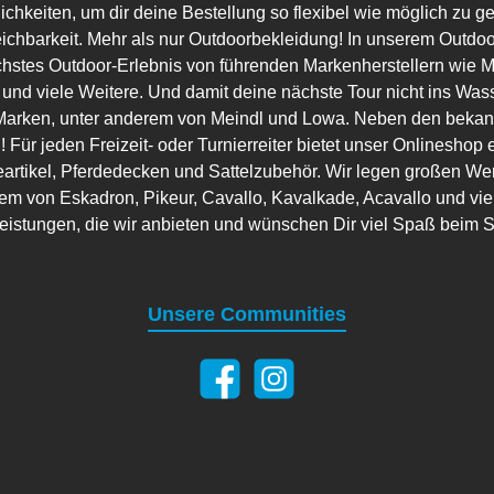
lichkeiten, um dir deine Bestellung so flexibel wie möglich zu g
eichbarkeit. Mehr als nur Outdoorbekleidung! In unserem Outdo
hstes Outdoor-Erlebnis von führenden Markenherstellern wie Ma
 und viele Weitere. Und damit deine nächste Tour nicht ins Wass
arken, unter anderem von Meindl und Lowa. Neben den bekannt
 Für jeden Freizeit- oder Turnierreiter bietet unser Onlineshop 
artikel, Pferdedecken und Sattelzubehör. Wir legen großen Wer
em von Eskadron, Pikeur, Cavallo, Kavalkade, Acavallo und viele
leistungen, die wir anbieten und wünschen Dir viel Spaß beim 
Unsere Communities