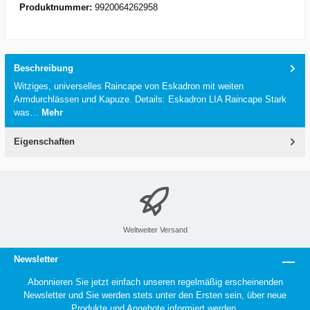
Produktnummer:
9920064262958
Beschreibung
Witziges, universelles Raincape von Eskadron mit weiten
Armdurchlässen und Kapuze. Details: Eskadron LIA Raincape Stark
was…
Mehr
Eigenschaften
Weltweiter Versand
Newsletter
Abonnieren Sie jetzt einfach unseren regelmäßig erscheinenden
Newsletter und Sie werden stets unter den Ersten sein, über neue
Produkte und Angebote informiert werden.