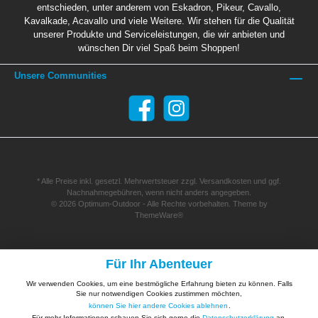
entschieden, unter anderem von Eskadron, Pikeur, Cavallo,
Kavalkade, Acavallo und viele Weitere. Wir stehen für die Qualität
unserer Produkte und Serviceleistungen, die wir anbieten und
wünschen Dir viel Spaß beim Shoppen!
Unsere Communities
* Alle Preise inkl. gesetzl. Mehrwertsteuer zzgl.
Versandkosten
und ggf.
Nachnahmegebühren, wenn nicht anders angegeben.
© 2026 Optimum-Outdoor - Alle Rechte vorbehalten. Theme by
ThemeWare®
Für Ihr Abenteuer
Wir verwenden Cookies, um eine bestmögliche Erfahrung bieten zu können. Falls
Sie nur notwendigen Cookies zustimmen möchten,
können Sie hier andere Cookies ablehnen
.
Für mehr Informationen schauen Sie sich gerne die
Datenschutzerklärung
an.