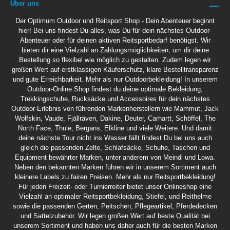
Über uns
Der Optimum Outdoor und Reitsport Shop - Dein Abenteuer beginnt
hier! Bei uns findest Du alles, was Du für dein nächstes Outdoor-
Abenteuer oder für deinen aktiven Reitsportbedarf benötigst. Wir
bieten dir eine Vielzahl an Zahlungsmöglichkeiten, um dir deine
Bestellung so flexibel wie möglich zu gestalten. Zudem legen wir
großen Wert auf erstklassigen Käuferschutz, klare Bestelltransparenz
und gute Erreichbarkeit. Mehr als nur Outdoorbekleidung! In unserem
Outdoor-Online Shop findest du deine optimale Bekleidung,
Trekkingschuhe, Rucksäcke und Accessoires für dein nächstes
Outdoor-Erlebnis von führenden Markenherstellern wie Mammut, Jack
Wolfskin, Vaude, Fjällräven, Dakine, Deuter, Carhartt, Schöffel, The
North Face, Thule; Bergans, Elkline und viele Weitere. Und damit
deine nächste Tour nicht ins Wasser fällt findest Du bei uns auch
gleich die passenden Zelte, Schlafsäcke, Schuhe, Taschen und
Equipment bewährter Marken, unter anderem von Meindl und Lowa.
Neben den bekannten Marken führen wir in unserem Sortiment auch
kleinere Labels zu fairen Preisen. Mehr als nur Reitsportbekleidung!
Für jeden Freizeit- oder Turnierreiter bietet unser Onlineshop eine
Vielzahl an optimaler Reitsportbekleidung, Stiefel, und Reithelme
sowie die passenden Gerten, Peitschen, Pflegeartikel, Pferdedecken
und Sattelzubehör. Wir legen großen Wert auf beste Qualität bei
unserem Sortiment und haben uns daher auch für die besten Marken