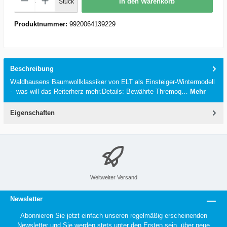
In den Warenkorb
Stück
Produktnummer:
9920064139229
Beschreibung
Waldhausens Baumwollklassiker von ELT als Einsteiger-Wintermodell
- was will das Reiterherz mehr.Details: Bewährte Thremoq…
Mehr
Eigenschaften
Weltweiter Versand
Newsletter
Abonnieren Sie jetzt einfach unseren regelmäßig erscheinenden
Newsletter und Sie werden stets unter den Ersten sein, über neue