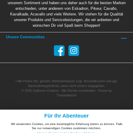
unserem Sortiment und haben uns daher auch für die besten Marken
entschieden, unter anderem von Eskadron, Pikeur, Cavallo,
Kavalkade, Acavallo und viele Weitere. Wir stehen für die Qualität
unserer Produkte und Serviceleistungen, die wir anbieten und
wünschen Dir viel Spaß beim Shoppen!
Unsere Communities
* Alle Preise inkl. gesetzl. Mehrwertsteuer zzgl.
Versandkosten
und ggf.
Nachnahmegebühren, wenn nicht anders angegeben.
© 2026 Optimum-Outdoor - Alle Rechte vorbehalten. Theme by
ThemeWare®
Für Ihr Abenteuer
Wir verwenden Cookies, um eine bestmögliche Erfahrung bieten zu können. Falls
Sie nur notwendigen Cookies zustimmen möchten,