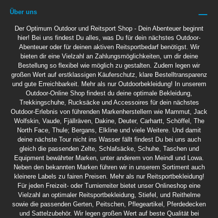
Über uns
Der Optimum Outdoor und Reitsport Shop - Dein Abenteuer beginnt
hier! Bei uns findest Du alles, was Du für dein nächstes Outdoor-
Abenteuer oder für deinen aktiven Reitsportbedarf benötigst. Wir
bieten dir eine Vielzahl an Zahlungsmöglichkeiten, um dir deine
Bestellung so flexibel wie möglich zu gestalten. Zudem legen wir
großen Wert auf erstklassigen Käuferschutz, klare Bestelltransparenz
und gute Erreichbarkeit. Mehr als nur Outdoorbekleidung! In unserem
Outdoor-Online Shop findest du deine optimale Bekleidung,
Trekkingschuhe, Rucksäcke und Accessoires für dein nächstes
Outdoor-Erlebnis von führenden Markenherstellern wie Mammut, Jack
Wolfskin, Vaude, Fjällräven, Dakine, Deuter, Carhartt, Schöffel, The
North Face, Thule; Bergans, Elkline und viele Weitere. Und damit
deine nächste Tour nicht ins Wasser fällt findest Du bei uns auch
gleich die passenden Zelte, Schlafsäcke, Schuhe, Taschen und
Equipment bewährter Marken, unter anderem von Meindl und Lowa.
Neben den bekannten Marken führen wir in unserem Sortiment auch
kleinere Labels zu fairen Preisen. Mehr als nur Reitsportbekleidung!
Für jeden Freizeit- oder Turnierreiter bietet unser Onlineshop eine
Vielzahl an optimaler Reitsportbekleidung, Stiefel, und Reithelme
sowie die passenden Gerten, Peitschen, Pflegeartikel, Pferdedecken
und Sattelzubehör. Wir legen großen Wert auf beste Qualität bei