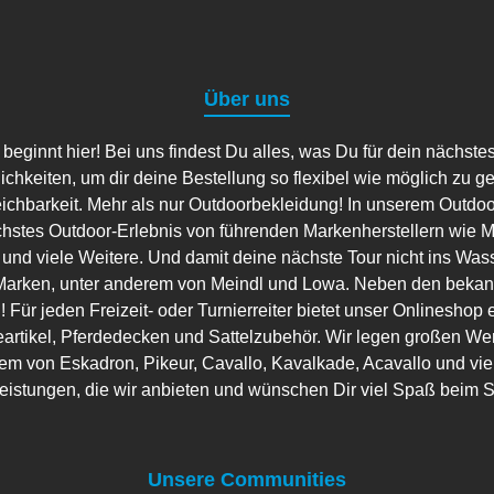
Über uns
ginnt hier! Bei uns findest Du alles, was Du für dein nächste
lichkeiten, um dir deine Bestellung so flexibel wie möglich zu g
eichbarkeit. Mehr als nur Outdoorbekleidung! In unserem Outdo
hstes Outdoor-Erlebnis von führenden Markenherstellern wie Ma
 und viele Weitere. Und damit deine nächste Tour nicht ins Wass
arken, unter anderem von Meindl und Lowa. Neben den bekannt
 Für jeden Freizeit- oder Turnierreiter bietet unser Onlineshop 
artikel, Pferdedecken und Sattelzubehör. Wir legen großen Wer
em von Eskadron, Pikeur, Cavallo, Kavalkade, Acavallo und viele
leistungen, die wir anbieten und wünschen Dir viel Spaß beim 
Unsere Communities