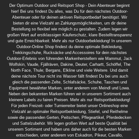
Der Optimum Outdoor und Reitsport Shop - Dein Abenteuer beginnt
hier! Bei uns findest Du alles, was Du für dein nächstes Outdoor-
Abenteuer oder für deinen aktiven Reitsportbedarf benötigst. Wir
bieten dir eine Vielzahl an Zahlungsmöglichkeiten, um dir deine
Bestellung so flexibel wie möglich zu gestalten. Zudem legen wir
großen Wert auf erstklassigen Käuferschutz, klare Bestelltransparenz
und gute Erreichbarkeit. Mehr als nur Outdoorbekleidung! In unserem
Outdoor-Online Shop findest du deine optimale Bekleidung,
Trekkingschuhe, Rucksäcke und Accessoires für dein nächstes
Outdoor-Erlebnis von führenden Markenherstellern wie Mammut, Jack
Wolfskin, Vaude, Fjällräven, Dakine, Deuter, Carhartt, Schöffel, The
North Face, Thule; Bergans, Elkline und viele Weitere. Und damit
deine nächste Tour nicht ins Wasser fällt findest Du bei uns auch
gleich die passenden Zelte, Schlafsäcke, Schuhe, Taschen und
Equipment bewährter Marken, unter anderem von Meindl und Lowa.
Neben den bekannten Marken führen wir in unserem Sortiment auch
kleinere Labels zu fairen Preisen. Mehr als nur Reitsportbekleidung!
Für jeden Freizeit- oder Turnierreiter bietet unser Onlineshop eine
Vielzahl an optimaler Reitsportbekleidung, Stiefel, und Reithelme
sowie die passenden Gerten, Peitschen, Pflegeartikel, Pferdedecken
und Sattelzubehör. Wir legen großen Wert auf beste Qualität bei
unserem Sortiment und haben uns daher auch für die besten Marken
entschieden, unter anderem von Eskadron, Pikeur, Cavallo,