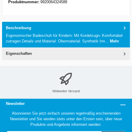
Produktnummer:
9920064324588
Beschreibung
Ergonomischer Badeschuh für Kindern- Mit Kordelzugn- Komfortabel
zutragen.Details und Material: Obermaterial: Synthetik Inn…
Mehr
Eigenschaften
Weltweiter Versand
Newsletter
Abonnieren Sie jetzt einfach unseren regelmäßig erscheinenden
Newsletter und Sie werden stets unter den Ersten sein, über neue
Produkte und Angebote informiert werden.