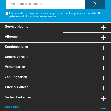
E-
Mail-
Adresse*
Ich habe die
Datenschutzbestimmungen
zur Kenntnis genommen und die
AGB
gelesen und bin mit ihnen einverstanden.
Service-Hotline
Allgemein
Kundenservice
Unsere Vorteile
Versandarten
Zahlungsarten
Click & Collect
Sicher Einkaufen
Über uns