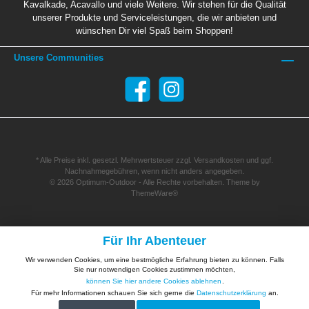
Kavalkade, Acavallo und viele Weitere. Wir stehen für die Qualität
unserer Produkte und Serviceleistungen, die wir anbieten und
wünschen Dir viel Spaß beim Shoppen!
Unsere Communities
* Alle Preise inkl. gesetzl. Mehrwertsteuer zzgl.
Versandkosten
und ggf.
Nachnahmegebühren, wenn nicht anders angegeben.
© 2026 Optimum-Outdoor - Alle Rechte vorbehalten. Theme by
ThemeWare®
Für Ihr Abenteuer
Wir verwenden Cookies, um eine bestmögliche Erfahrung bieten zu können. Falls
Sie nur notwendigen Cookies zustimmen möchten,
können Sie hier andere Cookies ablehnen
.
Für mehr Informationen schauen Sie sich gerne die
Datenschutzerklärung
an.